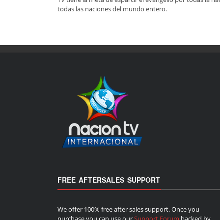
todas las naciones del mundo entero.
FREE AFTERSALES SUPPORT
We offer 100% free after sales support. Once you
purchase you can use our
Support Forum
backed by