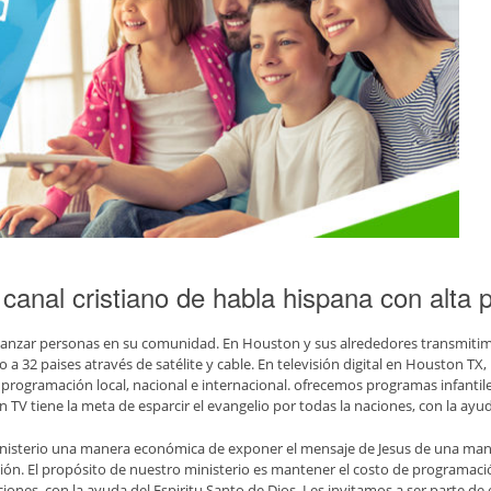
canal cristiano de habla hispana con alta
alcanzar personas en su comunidad. En Houston y sus alrededores transmitim
a 32 paises através de satélite y cable. En televisión digital en Houston T
rogramación local, nacional e internacional. ofrecemos programas infantile
 TV tiene la meta de esparcir el evangelio por todas la naciones, con la ayud
inisterio una manera económica de exponer el mensaje de Jesus de una ma
ión. El propósito de nuestro ministerio es mantener el costo de programaci
ciones, con la ayuda del Espiritu Santo de Dios. Les invitamos a ser parte de