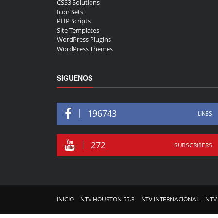
CSS3 Solutions
Icon Sets
PHP Scripts
Site Templates
WordPress Plugins
WordPress Themes
SIGUENOS
196743
LIKES
272
SUBSCRIBERS
INICIO
NTV HOUSTON 55.3
NTV INTERNACIONAL
NTV