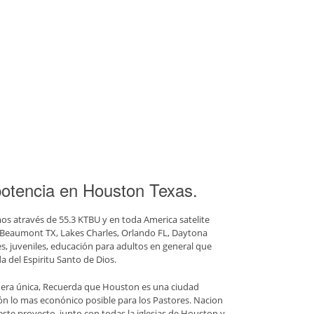
 potencia en Houston Texas.
os através de 55.3 KTBU y en toda America satelite
X, Beaumont TX, Lakes Charles, Orlando FL, Daytona
s, juveniles, educación para adultos en general que
a del Espiritu Santo de Dios.
nera única, Recuerda que Houston es una ciudad
ón lo mas econónico posible para los Pastores. Nacion
 este proyecto, junto con todas la iglesias de Houston y