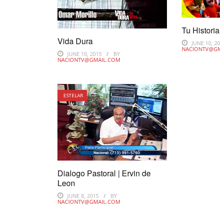
Tu Historia 
Vida Dura
JUNE 10, 2
NACIONTV@G
JUNE 10, 2015
BY
NACIONTV@GMAIL.COM
ESTELAR
Dialogo Pastoral | Ervin de
Leon
JUNE 8, 2015
BY
NACIONTV@GMAIL.COM