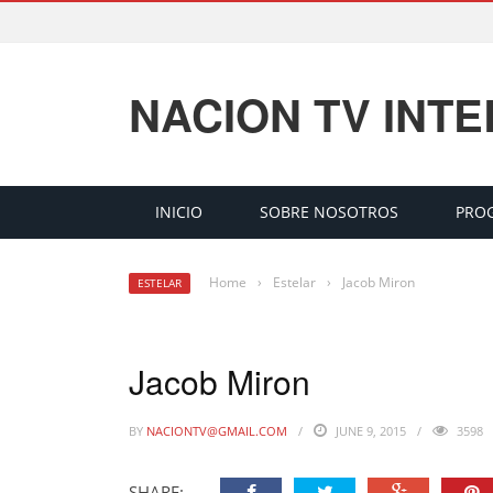
NACION TV INT
INICIO
SOBRE NOSOTROS
PRO
Home
›
Estelar
›
Jacob Miron
ESTELAR
Jacob Miron
BY
NACIONTV@GMAIL.COM
JUNE 9, 2015
3598
SHARE: