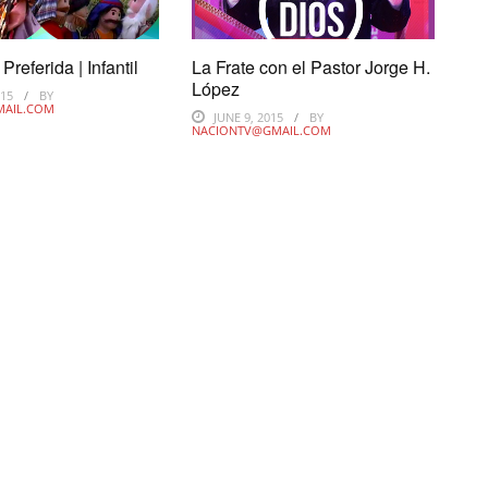
Preferida | Infantil
La Frate con el Pastor Jorge H.
López
015
BY
MAIL.COM
JUNE 9, 2015
BY
NACIONTV@GMAIL.COM